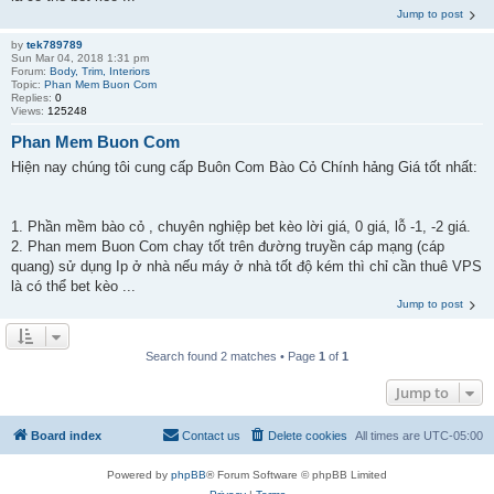
Jump to post
by
tek789789
Sun Mar 04, 2018 1:31 pm
Forum:
Body, Trim, Interiors
Topic:
Phan Mem Buon Com
Replies:
0
Views:
125248
Phan Mem Buon Com
Hiện nay chúng tôi cung cấp Buôn Com Bào Cỏ Chính hảng Giá tốt nhất:
1. Phần mềm bào cỏ , chuyên nghiệp bet kèo lời giá, 0 giá, lỗ -1, -2 giá.
2. Phan mem Buon Com chay tốt trên đường truyền cáp mạng (cáp
quang) sử dụng Ip ở nhà nếu máy ở nhà tốt độ kém thì chỉ cần thuê VPS
là có thể bet kèo ...
Jump to post
Search found 2 matches • Page
1
of
1
Jump to
Board index
Contact us
Delete cookies
All times are
UTC-05:00
Powered by
phpBB
® Forum Software © phpBB Limited