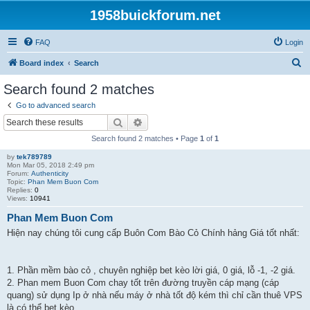
1958buickforum.net
FAQ
Login
S
Board index
Search
e
Search found 2 matches
a
Go to advanced search
r
Search
Advanced search
c
Search found 2 matches • Page
1
of
1
h
by
tek789789
Mon Mar 05, 2018 2:49 pm
Forum:
Authenticity
Topic:
Phan Mem Buon Com
Replies:
0
Views:
10941
Phan Mem Buon Com
Hiện nay chúng tôi cung cấp Buôn Com Bào Cỏ Chính hảng Giá tốt nhất:
1. Phần mềm bào cỏ , chuyên nghiệp bet kèo lời giá, 0 giá, lỗ -1, -2 giá.
2. Phan mem Buon Com chay tốt trên đường truyền cáp mạng (cáp
quang) sử dụng Ip ở nhà nếu máy ở nhà tốt độ kém thì chỉ cần thuê VPS
là có thể bet kèo ...